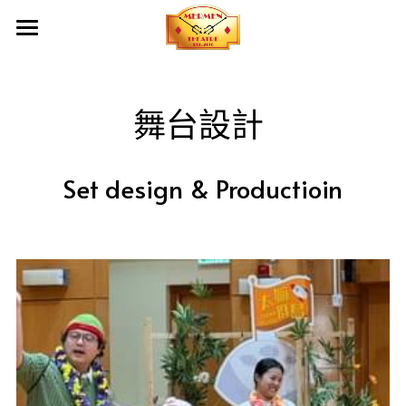
首頁
關於我們
舞台設計 
創作團隊及夥伴
成立目標
Set design & Productioin
產品服務
出品
幕後制作
出品
劇本庫
傳媒報導
服裝設計
影片
化妝造型設計
聯絡我們
舞台設計
燈光設計及設備租借