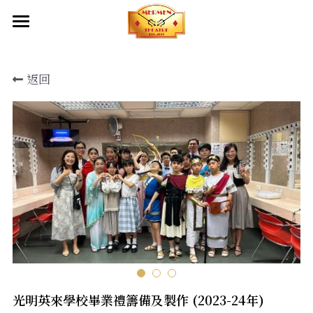
首頁
返回
關於我們
創作團隊及夥伴
成立目標
產品服務
出品
幕後制作
出品
劇本庫
傳媒報導
服裝設計
影片
化妝造型設計
聯絡我們
舞台設計
光明英來學校畢業禮籌備及製作 (2023-24年)
燈光設計及設備租借