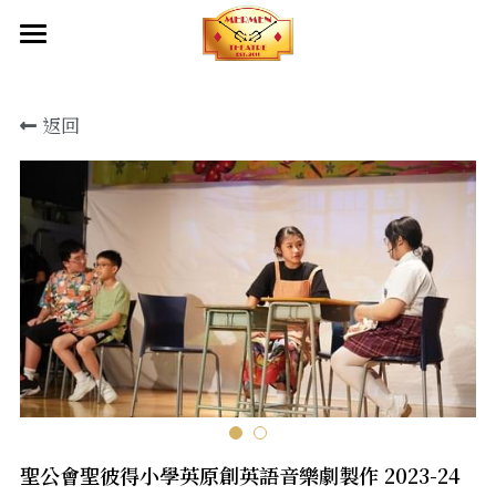
首頁
返回
關於我們
創作團隊及夥伴
成立目標
產品服務
出品
幕後制作
出品
劇本庫
傳媒報導
服裝設計
影片
化妝造型設計
聯絡我們
舞台設計
聖公會聖彼得小學英原創英語音樂劇製作 2023-24
燈光設計及設備租借