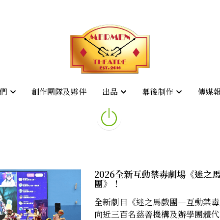
創作團隊及夥伴
創作團隊及夥伴
傳媒
傳媒
們
們
出品
出品
幕後制作
幕後制作
2026全新互動禁毒劇場《迷之
團》！
全新劇目《迷之馬戲團—互動禁毒
向近三百名慈善機構及辦學團體代