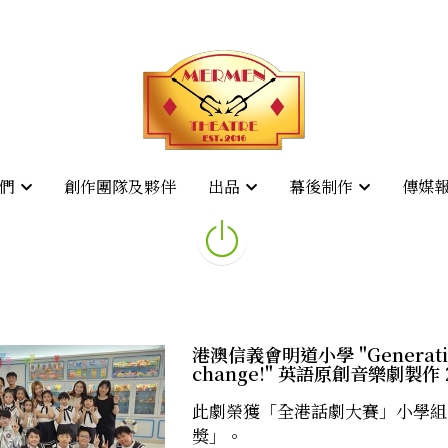
創作團隊及夥伴
創作團隊及夥伴
傳媒
傳媒
們
們
出品
出品
幕後制作
幕後制作
港澳信義會明道小學 "Generati
change!" 英語原創音樂劇製作 2
此劇榮獲「全港話劇大賽」小學組
獎」。