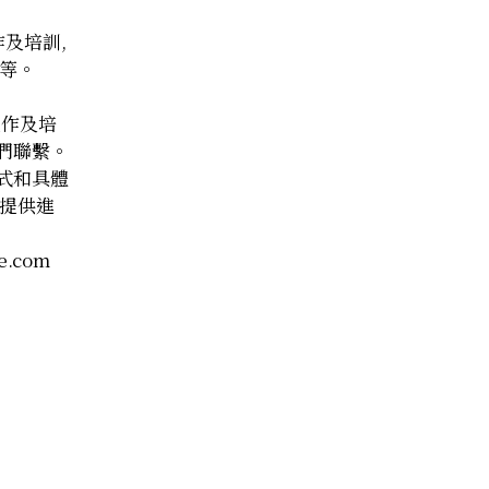
作及培訓,
等。
製作及培
我們聯繫。
方式和具體
提供進
e.com