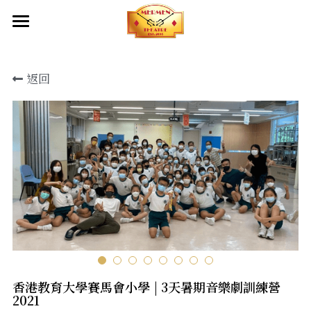
首頁
返回
關於我們
創作團隊及夥伴
成立目標
產品服務
出品
幕後制作
出品
劇本庫
傳媒報導
服裝設計
影片
化妝造型設計
聯絡我們
舞台設計
香港教育大學賽馬會小學 | 3天暑期音樂劇訓練營
2021
燈光設計及設備租借