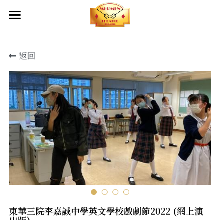
首頁
返回
關於我們
創作團隊及夥伴
成立目標
產品服務
出品
幕後制作
出品
劇本庫
傳媒報導
服裝設計
影片
化妝造型設計
聯絡我們
舞台設計
東華三院李嘉誠中學英文學校戲劇節2022 (網上演
燈光設計及設備租借