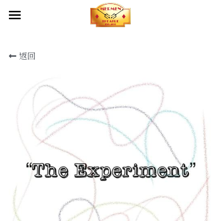
首頁
返回
關於我們
創作團隊及夥伴
成立目標
產品服務
出品
幕後制作
出品
劇本庫
傳媒報導
服裝設計
影片
化妝造型設計
聯絡我們
舞台設計
燈光設計及設備租借