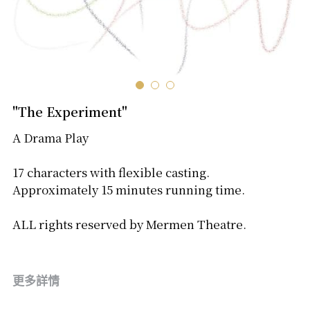
音響設計及器材租借
道具製作/租借
道具製作/租借
"The Experiment"
A Drama Play
17 characters with flexible casting.
Approximately 15 minutes running time.
ALL rights reserved by Mermen Theatre.
更多詳情