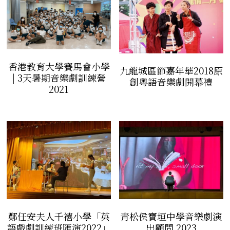
香港教育大學賽馬會小學
九龍城區節嘉年華2018原
| 3天暑期音樂劇訓練營
創粵語音樂劇開幕禮
2021
鄭任安夫人千禧小學「英
青松侯寶垣中學音樂劇演
語戲劇訓練班匯演2022」
出顧問 2023