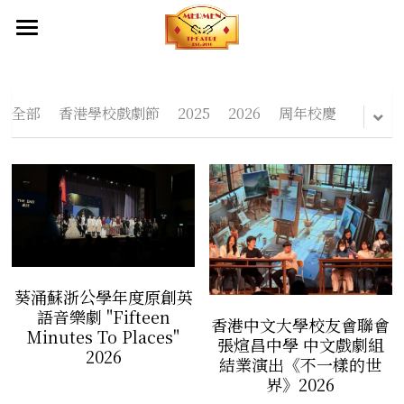
首頁
關於我們
全部
香港學校戲劇節
2025
2026
周年校慶
創作團隊及夥伴
成立目標
產品服務
出品
幕後制作
出品
劇本庫
傳媒報導
服裝設計
葵涌蘇浙公學年度原創英
影片
化妝造型設計
聯絡我們
語音樂劇 "Fifteen
香港中文大學校友會聯會
Minutes To Places"
張煊昌中學 中文戲劇組
2026
舞台設計
結業演出《不一樣的世
界》2026
燈光設計及設備租借