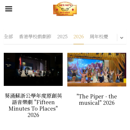
首頁
關於我們
全部
香港學校戲劇節
2025
2026
周年校慶
創作團隊及夥伴
成立目標
產品服務
出品
幕後制作
出品
劇本庫
傳媒報導
服裝設計
葵涌蘇浙公學年度原創英
"The Piper - the
影片
化妝造型設計
聯絡我們
語音樂劇 "Fifteen
musical" 2026
Minutes To Places"
2026
舞台設計
燈光設計及設備租借