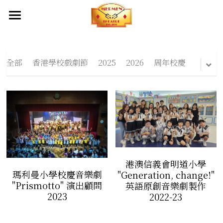
首頁
關於我們
全部
香港學校戲劇節
2025
2026
周年校慶
創作團隊及夥伴
成立目標
產品服務
出品
幕後制作
出品
劇本庫
傳媒報導
服裝設計
港澳信義會明道小學
影片
化妝造型設計
瑪利曼小學校慶音樂劇
聯絡我們
"Generation, change!"
"Prismotto" 演出顧問
英語原創音樂劇製作
2023
2022-23
舞台設計
燈光設計及設備租借